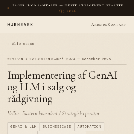
Tager imod samtaler — næste engagement starter
Q3 2026
HJRNEVRK
Arbejde
Kontakt
← Alle cases
pension & forsikring
Juni 2024 — December 2025
Implementering af GenAI
og LLM i salg og
rådgivning
Velliv · Ekstern konsulent / Strategisk operatør
GENAI & LLM
BUSINESSCASE
AUTOMATION