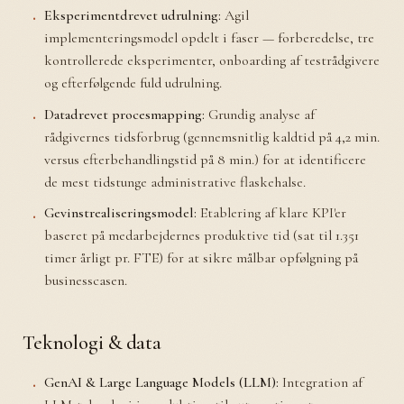
Eksperimentdrevet udrulning:
Agil
implementeringsmodel opdelt i faser — forberedelse, tre
kontrollerede eksperimenter, onboarding af testrådgivere
og efterfølgende fuld udrulning.
Datadrevet procesmapping:
Grundig analyse af
rådgivernes tidsforbrug (gennemsnitlig kaldtid på 4,2 min.
versus efterbehandlingstid på 8 min.) for at identificere
de mest tidstunge administrative flaskehalse.
Gevinstrealiseringsmodel:
Etablering af klare KPI'er
baseret på medarbejdernes produktive tid (sat til 1.351
timer årligt pr. FTE) for at sikre målbar opfølgning på
businesscasen.
Teknologi & data
GenAI & Large Language Models (LLM):
Integration af