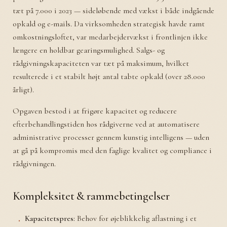
tæt på 7.000 i 2023 — sideløbende med vækst i både indgående
opkald og e-mails. Da virksomheden strategisk havde ramt
omkostningsloftet, var medarbejdervækst i frontlinjen ikke
længere en holdbar gearingsmulighed. Salgs- og
rådgivningskapaciteten var tæt på maksimum, hvilket
resulterede i et stabilt højt antal tabte opkald (over 28.000
årligt).
Opgaven bestod i at frigøre kapacitet og reducere
efterbehandlingstiden hos rådgiverne ved at automatisere
administrative processer gennem kunstig intelligens — uden
at gå på kompromis med den faglige kvalitet og compliance i
rådgivningen.
Kompleksitet & rammebetingelser
Kapacitetspres:
Behov for øjeblikkelig aflastning i et