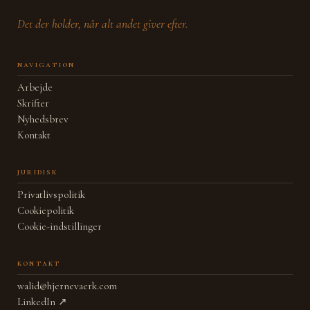
Det der holder, når alt andet giver efter.
navigation
Arbejde
Skrifter
Nyhedsbrev
Kontakt
juridisk
Privatlivspolitik
Cookiepolitik
Cookie-indstillinger
kontakt
walid@hjernevaerk.com
LinkedIn ↗