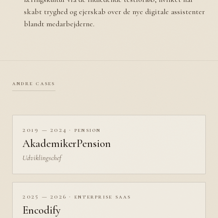
skabt tryghed og ejerskab over de nye digitale assistenter
blandt medarbejderne.
andre cases
2019 — 2024 · pension
AkademikerPension
Udviklingschef
2025 — 2026 · enterprise saas
Encodify