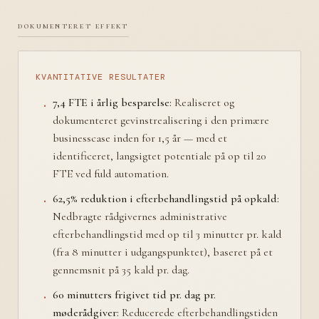
dokumenteret effekt
KVANTITATIVE RESULTATER
7,4 FTE i årlig besparelse:
Realiseret og
dokumenteret gevinstrealisering i den primære
businesscase inden for 1,5 år — med et
identificeret, langsigtet potentiale på op til 20
FTE ved fuld automation.
62,5% reduktion i efterbehandlingstid på opkald:
Nedbragte rådgivernes administrative
efterbehandlingstid med op til 3 minutter pr. kald
(fra 8 minutter i udgangspunktet), baseret på et
gennemsnit på 35 kald pr. dag.
60 minutters frigivet tid pr. dag pr.
møderådgiver:
Reducerede efterbehandlingstiden