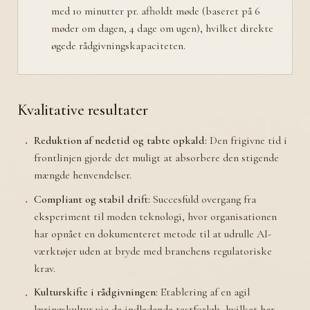
med 10 minutter pr. afholdt møde (baseret på 6
møder om dagen, 4 dage om ugen), hvilket direkte
øgede rådgivningskapaciteten.
Kvalitative resultater
Reduktion af nedetid og tabte opkald:
Den frigivne tid i
frontlinjen gjorde det muligt at absorbere den stigende
mængde henvendelser.
Compliant og stabil drift:
Succesfuld overgang fra
eksperiment til moden teknologi, hvor organisationen
har opnået en dokumenteret metode til at udrulle AI-
værktøjer uden at bryde med branchens regulatoriske
krav.
Kulturskifte i rådgivningen:
Etablering af en agil
læringskultur via de indledende testforløb, hvilket har