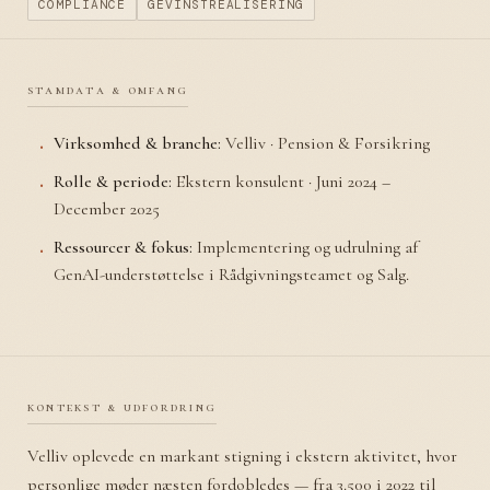
COMPLIANCE
GEVINSTREALISERING
stamdata & omfang
Virksomhed & branche:
Velliv · Pension & Forsikring
Rolle & periode:
Ekstern konsulent · Juni 2024 –
December 2025
Ressourcer & fokus:
Implementering og udrulning af
GenAI-understøttelse i Rådgivningsteamet og Salg.
kontekst & udfordring
Velliv oplevede en markant stigning i ekstern aktivitet, hvor
personlige møder næsten fordobledes — fra 3.500 i 2022 til