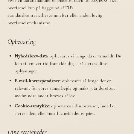
Hvis en databehandler er placeret uden for EU/EØS, sker
overførsel kun på baggrund af EU's
standardkontraktbestemmelser eller anden lovlig
overførselsmekanisme.
Opbevaring
Nyhedsbrev-data
: opbevares så længe du er tilmeldt. Du
kan til enhver tid framelde dig — så slettes dine
oplysninger.
E-mail-korrespondance
: opbevares så længe det er
relevant for vores samarbejde og maks. 5 år derefter,
medmindre andet kræves af lov.
Cookie-samtykke
: opbevares i din browser, indtil du
sletter den, eller indtil 12 måneder er gået.
Dine rettigheder